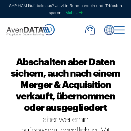
SAP HCM läuft bald aus? Jetzt in Ruhe handeln und IT-Kosten
sparen!
Mehr …
Abschalten aber Daten
sichern, auch nach einem
Merger & Acquisition
verkauft, übernommen
oder ausgegliedert
aber weiterhin
aufbewahrungspflichtig. Mit