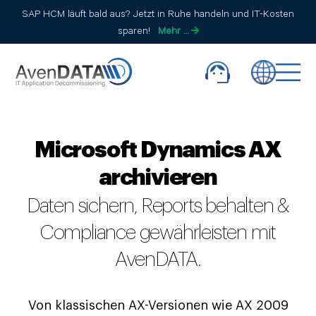
SAP HCM läuft bald aus? Jetzt in Ruhe handeln und IT-Kosten
sparen!
Mehr …
Microsoft Dynamics AX
archivieren
Daten sichern, Reports behalten &
Compliance gewährleisten mit
AvenDATA.
Von klassischen AX-Versionen wie AX 2009