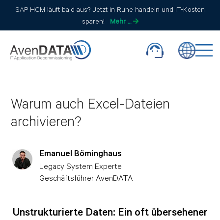
SAP HCM läuft bald aus? Jetzt in Ruhe handeln und IT-Kosten
sparen!
Mehr …
Warum auch Excel-Dateien
archivieren?
Emanuel Böminghaus
Legacy System Experte
Geschäftsführer AvenDATA
Unstrukturierte Daten: Ein oft übersehener