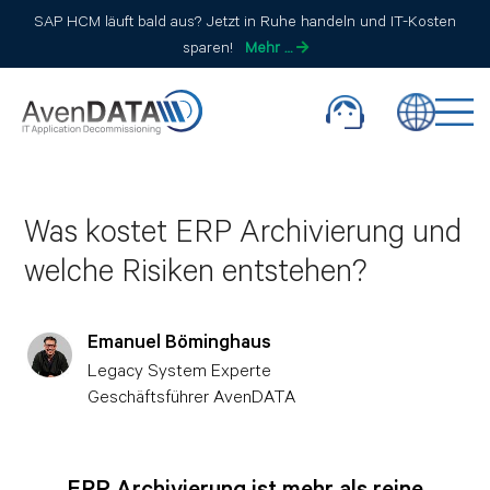
SAP HCM läuft bald aus? Jetzt in Ruhe handeln und IT-Kosten
sparen!
Mehr …
Was kostet ERP Archivierung und
welche Risiken entstehen?
Emanuel Böminghaus
Legacy System Experte
Geschäftsführer AvenDATA
ERP Archivierung ist mehr als reine