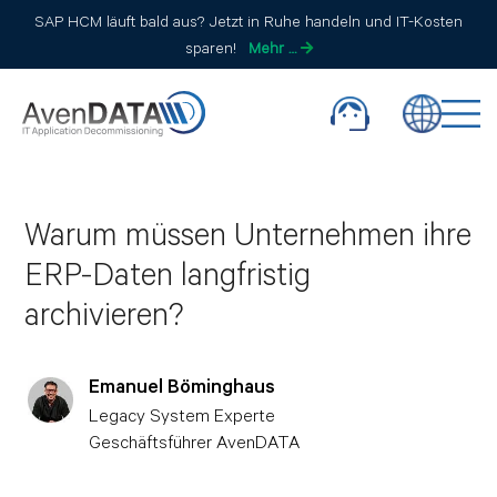
SAP HCM läuft bald aus? Jetzt in Ruhe handeln und IT-Kosten
sparen!
Mehr …
Warum müssen Unternehmen ihre
ERP-Daten langfristig
archivieren?
Emanuel Böminghaus
Legacy System Experte
Geschäftsführer AvenDATA