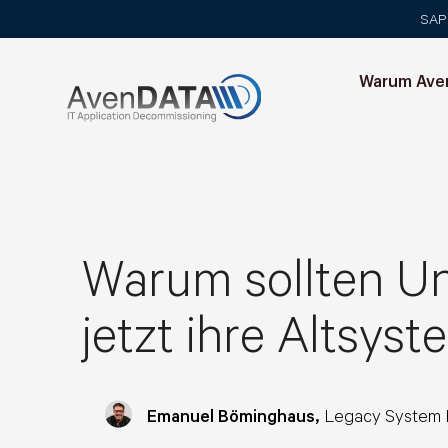
SAP 
Warum Ave
Warum sollten U
jetzt ihre Altsys
Emanuel Böminghaus,
Legacy System 