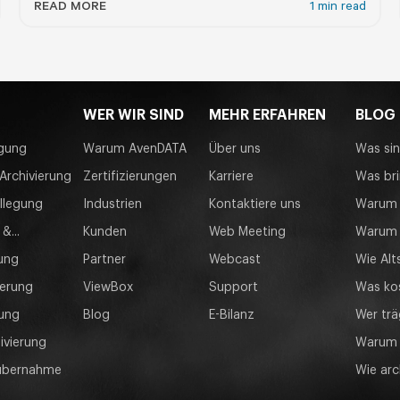
READ MORE
1 min read
WER WIR SIND
MEHR ERFAHREN
BLOG
egung
Warum AvenDATA
Über uns
Was sin
Archivierung
Zertifizierungen
Karriere
Was bri
llegung
Industrien
Kontaktiere uns
Warum 
&...
Kunden
Web Meeting
Warum Z
ung
Partner
Webcast
Wie Alt
ierung
ViewBox
Support
Was kos
rung
Blog
E-Bilanz
Wer trä
ivierung
Warum S
übernahme
Wie arc