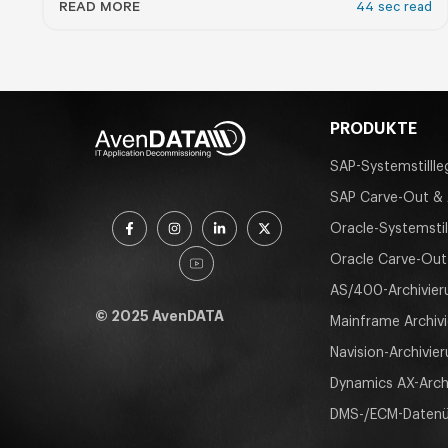
READ MORE
44 sec read
PRODUKTE
SAP-Systemstilll
SAP Carve-Out & 
Oracle-Systemstil
Oracle Carve-Out 
AS/400-Archivier
© 2025 AvenDATA
Mainframe Archiv
Navision-Archivie
Dynamics AX-Arch
DMS-/ECM-Daten