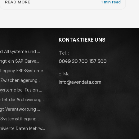
READ MORE
1 min read
KONTAKTIERE UNS
d Altsysteme und ...
Tel. :
0049 30 700 157 500
ngt ein SAP Carve...
Legacy-ERP-Systeme...
E-Mail :
wischenlagerung ...
info@avendata.com
systeme bei Fusion ...
tet die Archivierung ...
gt Verantwortung ...
ystemstilllegung ...
hivierte Daten Mehrw...