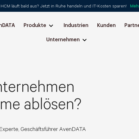
HCM läuft bald aus? Jetzt in Ruhe handeln und IT-Kosten sparen!
Meh
nDATA
Produkte
Industrien
Kunden
Partn
Unternehmen
nternehmen
teme ablösen?
Experte, Geschäftsführer AvenDATA