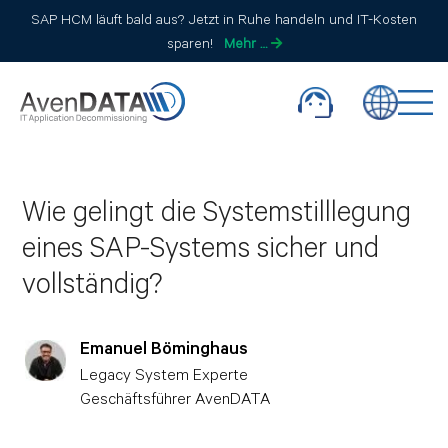
SAP HCM läuft bald aus? Jetzt in Ruhe handeln und IT-Kosten
sparen!
Mehr …
Wie gelingt die Systemstilllegung
eines SAP-Systems sicher und
vollständig?
Emanuel Böminghaus
Legacy System Experte
Geschäftsführer AvenDATA